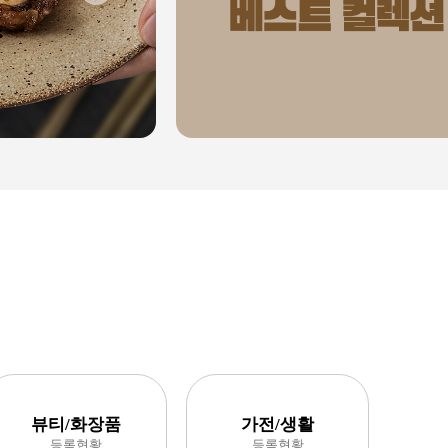
뷰티/화장품
가전/생활
등록현황
등록현황