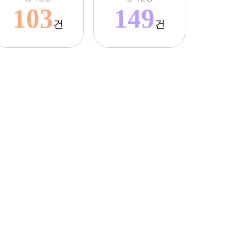
103
149
건
건