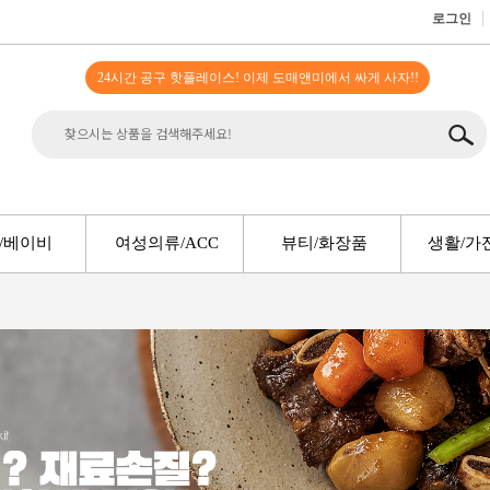
로그인
24시간 공구 핫플레이스! 이제 도매앤미에서 싸게 사자!!
/베이비
여성의류/ACC
뷰티/화장품
생활/가