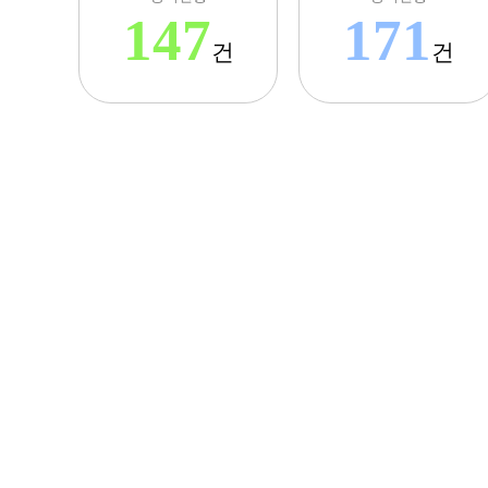
147
171
건
건