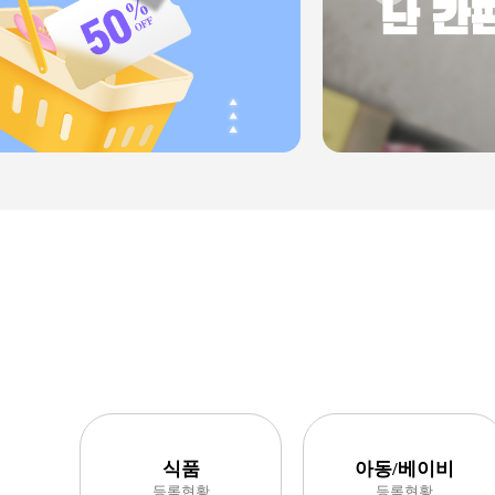
식품
아동/베이비
등록현황
등록현황