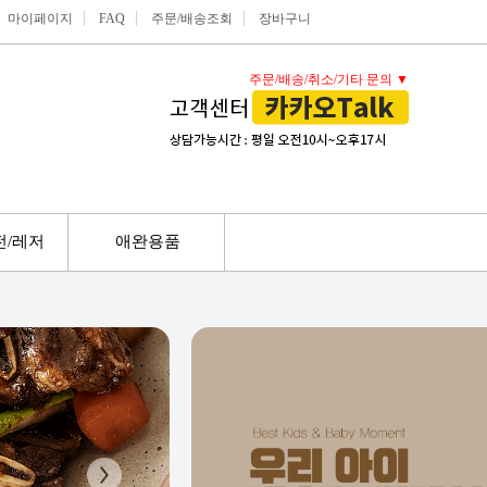
마이페이지
FAQ
주문/배송조회
장바구니
전/레저
애완용품