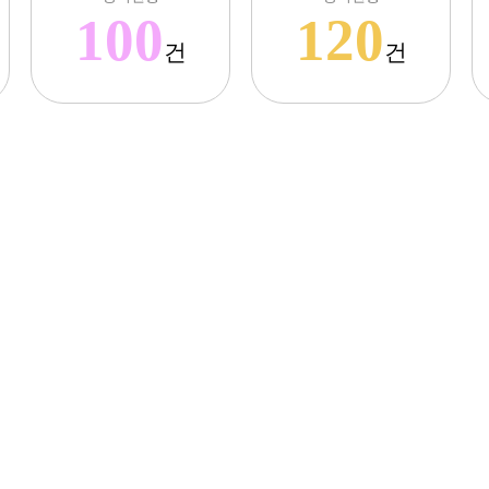
100
120
건
건
도매앤미 최신상품
식품
〓〓〓〓〓
〓〓〓〓
〓〓〓〓〓